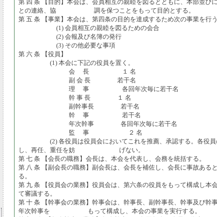
第 四 条 【目的】本会は、会員相互の親睦を図るとともに、本部並び
との連絡、協 調を保つことをもって目的とする。
第 五 条 【事業】本会は、第四条の目的を達成するため次の事業を行
(1) 会員相互の親睦を図るための会合
(2) 会報及び名簿の発行
(3) その他必要な事項
第 六 条 【役員】
(1) 本会に下記の役員を置く。
会 長 １ 名
副 会 長 若干名
理 事 各回年次毎に若干名
幹 事 長 １ 名
副幹事長 若干名
幹 事 若干名
年次幹事 各回年次毎に若干名
監 事 ２ 名
(2) 各役員は役員会においてこれを推薦、承認する。各役員
し、再任、重任を妨 げない。
第 七 条 【会長の職務】会長は、本会を代表し、会務を統括する。
第 八 条 【副会長の職務】副会長は、会長を補佐し、会長に事故ある
る。
第 九 条 【役員会の業務】役員会は、第六条の役員をもって構成し本
て審議する。
第 十 条 【幹事会の業務】幹事会は、幹事長、副幹事長、幹事及び幹
年次幹事を もって構成し、本会の事業を実行する。