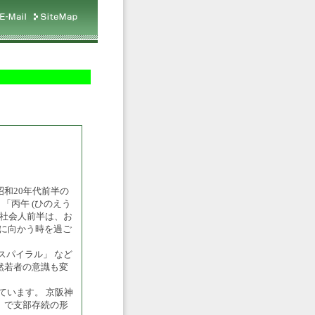
）
和20年代前半の
「丙午 (ひのえう
・社会人前半は、お
ol」に向かう時を過ご
スパイラル」 など
然若者の意識も変
ています。 京阪神
」で支部存続の形