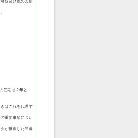
に母校及び他の支部
う。
の任期は２年と
ときはこれを代理す
会の重要事項につい
事会が推薦した当番