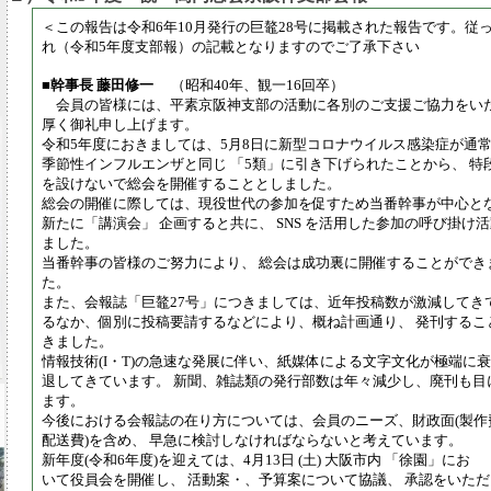
＜この報告は令和6年10月発行の巨鼇28号に掲載された報告です。従
れ（令和5年度支部報）の記載となりますのでご了承下さい
■幹事長 藤田修一
（昭和40年、観一16回卒）
会員の皆様には、平素京阪神支部の活動に各別のご支援ご協力をい
厚く御礼申し上げます。
令和5年度におきましては、5月8日に新型コロナウイルス感染症が通
季節性インフルエンザと同じ 「5類」に引き下げられたことから、 特
を設けないで総会を開催することとしました。
総会の開催に際しては、現役世代の参加を促すため当番幹事が中心と
新たに「講演会」 企画すると共に、 SNS を活用した参加の呼び掛け
ました。
当番幹事の皆様のご努力により、 総会は成功裏に開催することができ
た。
また、会報誌「巨鼇27号」につきましては、近年投稿数が激減してき
るなか、個別に投稿要請するなどにより、概ね計画通り、 発刊するこ
きました。
情報技術(I・T)の急速な発展に伴い、紙媒体による文字文化が極端に衰
退してきています。 新聞、雑誌類の発行部数は年々減少し、廃刊も目
ます。
今後における会報誌の在り方については、会員のニーズ、財政面(製作
配送費)を含め、 早急に検討しなければならないと考えています。
新年度(令和6年度)を迎えては、4月13日 (土) 大阪市内 「徐園」にお
いて役員会を開催し、 活動案・、予算案について協議、 承認をいただ