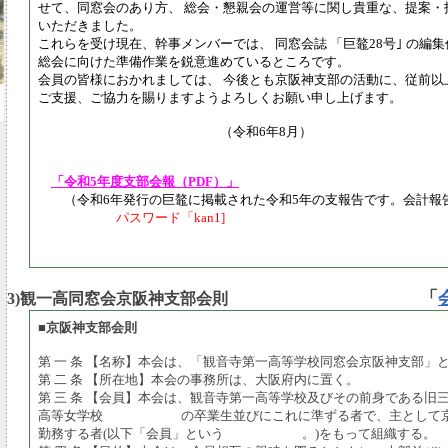
せて、同窓会のあり方、 総会・懇親会の運営等に関し貴重な、提案・
いただきました。
これらを受け現在、幹事メンバーでは、 同窓会誌 「巨鼇28号｣ の編
総会に向けた準備作業を鋭意進めているところです。
会員の皆様におかれましては、 今後とも京阪神支部の活動に、従前以
ご支援、ご協力を賜りますようよろしくお願い申し上げます。
（令和6年8月）
「令和5年度支部会報（PDF）」
（令和6年発行の巨鼇に掲載された令和5年の支報告です。会計報
パスワード「kan1]
「
3)観一高同窓会京阪神支部会則
■
京阪神支部会則
第 一 条 【名称】本会は、「観音寺第一高等学校同窓会京阪神支部」
第 二 条 【所在地】本会の事務所は、大阪府内に置く。
第 三 条 【会員】本会は、観音寺第一高等学校及びその前身である旧
高等女学校 の卒業生並びにこれに準ずる者で、主として京
勤務する者(以下「会員」という 。)をもって組織する。