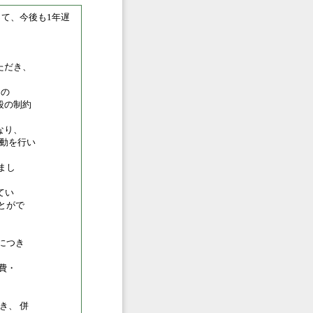
って、今後も1年遅
ただき、
常の
段の制約
なり、
活動を行い
まし
てい
とがで
につき
費・
き、 併