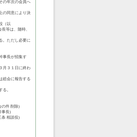
その年次の会員へ
上の同意により決
役（以
長等は、随時、
る。ただし必要に
幹事長が招集す
３月３１日に終わ
は総会に報告する
する。
の件 削除)
事長)
条 相談役)