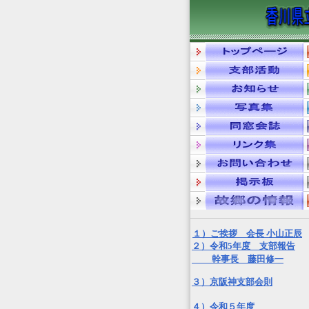
１）ご挨拶
会長 小山正辰
２）令和5年度 支部報告
幹事長 藤田修一
３）
京阪神支部会則
４
）令和５年度