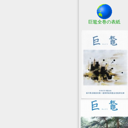
巨鼇全巻の表紙