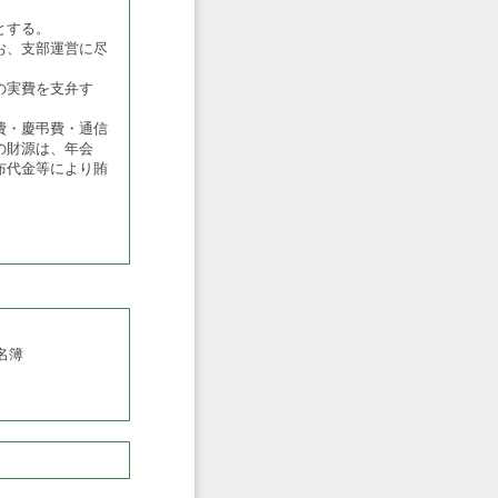
とする。
お、支部運営に尽
の実費を支弁す
費・慶弔費・通信
の財源は、年会
布代金等により賄
名簿