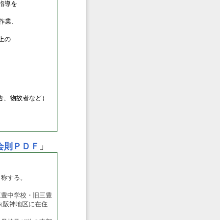
指導を
集作業、
上の
告、物故者など）
会則ＰＤＦ
」
と称する。
三豊中学校・旧三豊
阪神地区に在住