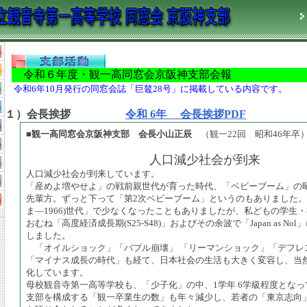
令和６年度・観一高同窓会京阪神支部会報
令和6年10月発行の同窓会誌「巨鼇28号」に掲載している内容です。
１）会長挨拶
令和 6年 会長挨拶PDF
■観一高同窓会京阪神支部 会長小山正辰
（観一22回 昭和46年卒
人口減少社会が到来
人口減少社会が到来しています。
「産めよ増やせよ」の戦前親世代が育った時代、「ベビーブーム」の昭
先輩方。ずっと下って「第2次ベビーブーム」というのもありました。 
ま―1966)世代」で少なくなったこともありましたが、私どもの学生
おむね「高度経済成長期(S25-S48)」およびその余波で「Japan as N
しました。
「オイルショック」「バブル崩壊」 「リーマンショック」「デフレ
「マイナス成長の時代」も経て、日本社会の生活も大きく変容し、当
化しています。
母校観音寺第一高等学校も、「少子化」の中、1学年 6学級程度となっ
支部を構成する「観一卒業生の数」も年々減少し、若者の「東京志向