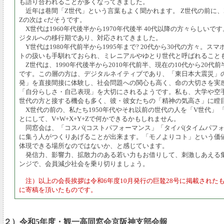
も語り合われることが多くなってきました。
近年は巷間「Z世代」という言葉もよく聞かれます。 Z世代の前に、
Zの次は cだそうです。
X世代は1960年代後半から1970年代後半 40代以降の方々らしいで
ジタルへの移行期であり、対応されてきました。
Y世代は1980年代前半から1995年まで? 20代から30代の方々。スマ
トの扱いも手馴れておられ、ミレニアルやゆとり世代と呼ばれること
Z世代は、1990年代後半から2010年代前半、現在の10代から20代
です。この層の方は、デジタルネイティブであり、「東日本大震災」の
発」を直接間接に体験し、社会問題への関心も高く、命の大切さを実
「自分らしさ・自己表現」を大切にされるようです。私も、大学や空
世代の方と接する機会も多く、彼・彼女たちの「精神の気高さ」に瞠
X世代の前の、私たち1950年代やそれ以前の世代の人を「V世代」 
とにして、V+W+X+Y+Zで何かできるかもしれません。
同窓会は、「コスパ(コストパフォーマンス」「タイパ(タイムパフォ
に集う人がつくりあげることが出来ます。「モノよりコト」という価
体現できる場所なのではないか、と感じています。
発信力、影響力、拡散力のある若い力もお借りして、刺激しあえる
ンジで、会員減少社会を乗り切りましょう。
注）以上の会長挨拶は令和6年度10月発行の
巨鼇28号に掲載された
に寄稿を頂いたものです。
２）令和5年度・観一高同窓会京阪神支部会報