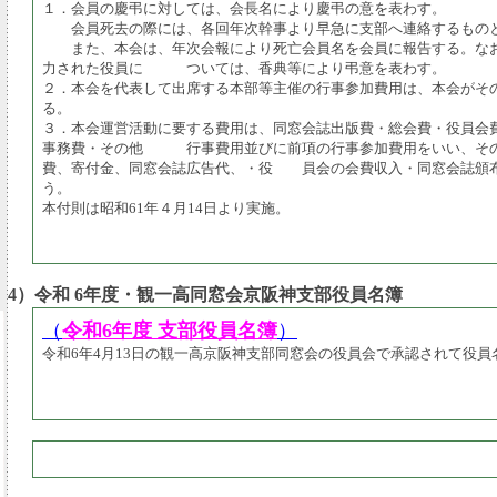
１．会員の慶弔に対しては、会長名により慶弔の意を表わす。
会員死去の際には、各回年次幹事より早急に支部へ連絡するもの
また、本会は、年次会報により死亡会員名を会員に報告する。な
力された役員に ついては、香典等により弔意を表わす。
２．本会を代表して出席する本部等主催の行事参加費用は、本会がそ
る。
３．本会運営活動に要する費用は、同窓会誌出版費・総会費・役員会
事務費・その他 行事費用並びに前項の行事参加費用をいい、そ
費、寄付金、同窓会誌広告代、・役 員会の会費収入・同窓会誌頒
う。
本付則は昭和61年４月14日より実施。
4）令和 6年度・観一高同窓会京阪神支部役員名簿
（
令和6年度 支部役員名簿
）
令和6年4月13日の観一高京阪神支部同窓会の役員会で承認されて役員