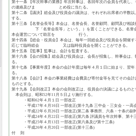
第十一条 【年次幹事の業務】年次幹事は、各回年次の会員を代表し、
の連絡及びま とめ役に当たる。
第十二条 【議決】総会及び役員会の議決は、それぞれ出席者の半数以
する。
第十三条 【名誉会長等】本会は、名誉会長、名誉顧問、顧問及び相談
下「名誉会長等」という。）を置くことができる。名誉会
本会運営について助言を 行う。
第十四条 【総会・役員会】本会は、毎年一回総会及び役員会を開催す
応じて臨時総会 又は臨時役員会を開くことができる。
第十五条 【監事】監事は、会計を監査する。
第十六条 【会の招集】総会及び役員会は、会長が招集し、幹事会は、
る。
第十七条 【事業年度】本会の会計年度は毎年４月１日に始まり、翌年
る。
第十八条 【会計】本会の事業経費は会費及び寄付金等を充てその会計
ものとする。
第十九条 【会則改正】本会の会則改正は、役員会の決議によるものと
本会則は、昭和52年11月５日より施行する。
・昭和62年４月１日 一部改正
・平成17年４月16日 一部改正(第十九条 三中会・三女会・一高会
・平成22年６月26日 一部改正(第二条 事務所、六条・十条の副幹
・平成24年４月22日 一部改正(第六条 評議員を年次幹事、第十三
・平成25年４月13日 一部改正(第六条及び第十三条)
・平成26年４月20日 一部改正(第十三条)
付 則