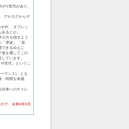
XやY世代があり、
す。 アナログからデ
ホやPC、タブレッ
もあるとか。
前半の方を指すよう
「津波」 「原
感できるゆえに
手道を通してこの
目しています。
「W世代」というこ
ーマンス)」とも
値・時間を体感、
集合体へのチャレ
もので、令和6年8月