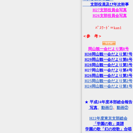
支部役員及び年次幹
事
H27支部役員会写真
H26支部役員会写真
ﾊﾟｽﾜｰﾄﾞ＝kan1
＜参 考＞
岡山観一会だより第8号
H30岡山観一会だより第7号
H29岡山観一会だより第6号
H28岡山観一会だより第5号
H27岡山観一会だより第4号
H26岡山観一会だより第3号
H25岡山観一会だより第2号
H24岡山観一会だより第1号
★
平成24年度本部総会報告
写真
、
動画①
、
動画②
H22年度東京支部総会
「学園の歌」楽譜
学園の歌「幻の校歌」合唱