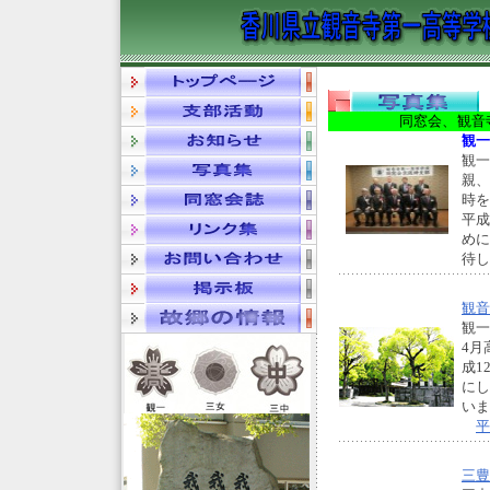
同窓会、
観音
観一
観一
親、
時を
平成
めに
待
観音
観一
4月
成1
にし
いま
平
三豊