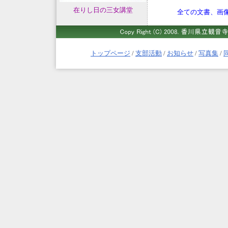
在りし日の三女講堂
全ての文書、画
トップページ
/
支部活動
/
お知らせ
/
写真集
/