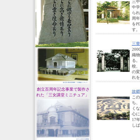
三中
中学
られ
周年
をP
三豊
20
織物
る。
校、
の変
れ
創立百周年記念事業で製作さ
故郷
れた「三女講堂ミニチュア」
この
ち、
くな
心に
17
し