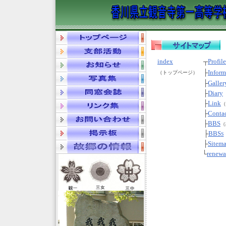
index
┬
Profile
├
Inform
（トップページ）
├
Galler
├
Diary
├
Link
（
├
Conta
├
BBS
（
├
BBS
S
├
Sitem
└
renewa