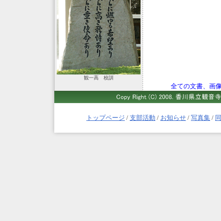
観一高 校訓
全ての文書、画
トップページ
/
支部活動
/
お知らせ
/
写真集
/