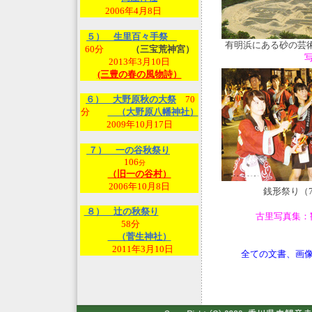
2006年4月8日
５） 生里百々手祭
有明浜にある砂の芸
60分
（三宝荒神宮）
2013年3月10日
(三豊の春の風物詩）
６） 大野原秋の大祭
70
分
（大野原八幡神社）
2009年10月17日
７） 一の谷秋祭り
106
分
（旧一の谷村）
2006年10月8日
銭形祭り（
８） 辻の秋祭り
古里写真集：
58分
（菅生神社）
2011年3月10日
全ての文書、画