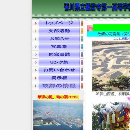
故郷の写真集（第
ここに掲載
琴弾山西麓、有明浜
琴弾の風、時の調べPDF