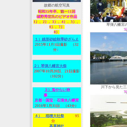
故郷の航空写真
昭和35年卒、観一11回
礒野秀世氏のビデオ作品
1）、2）、3）、4）、5）、
琴弾八幡宮
6）、7）
8）
１）銭形砂絵秋季砂ざらえ
2015年11月1日撮影 （32
分
）
２）琴弾八幡宮大祭
2007年10月20日、21日撮影
（102分）
川下から見た三
３）鬼やらい神
事
京都・国宝・石清水八幡宮
2016年1月31日 （43分）
４） 稲積大社祭
95
分
高屋神社